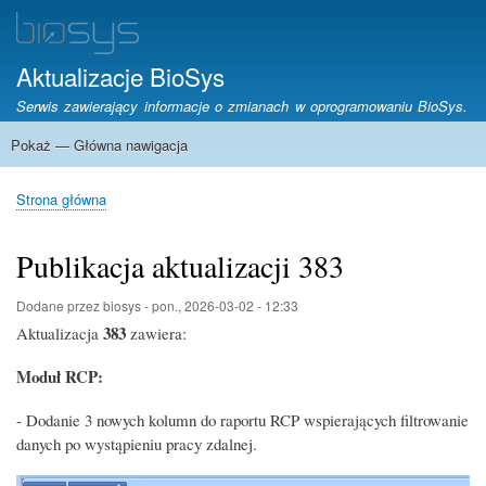
Przejdź
do
treści
Aktualizacje BioSys
Serwis zawierający informacje o zmianach w oprogramowaniu BioSys.
Pokaż — Główna nawigacja
Główna
nawigacja
Strona główna
Stara historia zmian
Strona główna
Ścieżka
nawigacyjna
Publikacja aktualizacji 383
Dodane przez
biosys
-
pon., 2026-03-02 - 12:33
383
Aktualizacja
zawiera:
Moduł RCP:
- Dodanie 3 nowych kolumn do raportu RCP wspierających filtrowanie
danych po wystąpieniu pracy zdalnej.