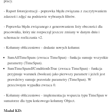
pracy.
- Raport fotorejestracji - poprawka błędu związana z zaczytywaniem
zdarzeń i zdjęć na podstawie wybranych filtrów.
- Poprawka błędu związanego z generowaniem listy obecności dla
pracownika, który nie rozpoczął jeszcze zmiany w danym dniu i
schemacie rozliczania v2.
- Kolumny obliczeniowe - dodanie nowych kolumn:
SumAllTimeSpans (zwraca TimeSpan) - funkcja sumuje wszystkie
parametry (TimeSpan).
SumTimeSpansIfConditionIsTrue (zwraca TimeSpan) - funkcja
przyjmuje warunek (boolean) jako pierwszy parametr i jeżeli jest
prawdziwy sumuje pozostałe parametry (TimeSpan). W
przeciwnym wypadku zwraca 0.
- Kolumny obliczeniowe - implementacja wsparcia typu TimeSpan w
sumatorze dla typu końcowego kolumny Object.
Moduł KD: