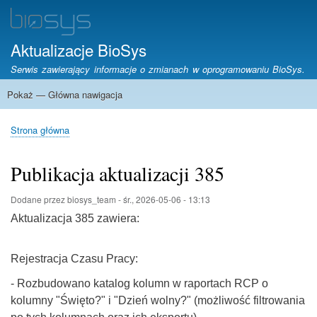
Przejdź
do
treści
Aktualizacje BioSys
Serwis zawierający informacje o zmianach w oprogramowaniu BioSys.
Pokaż — Główna nawigacja
Główna
nawigacja
Strona główna
Stara historia zmian
Strona główna
Ścieżka
nawigacyjna
Publikacja aktualizacji 385
Dodane przez
biosys_team
-
śr., 2026-05-06 - 13:13
Aktualizacja 385 zawiera:
Rejestracja Czasu Pracy:
- Rozbudowano katalog kolumn w raportach RCP o
kolumny "Święto?" i "Dzień wolny?" (możliwość filtrowania